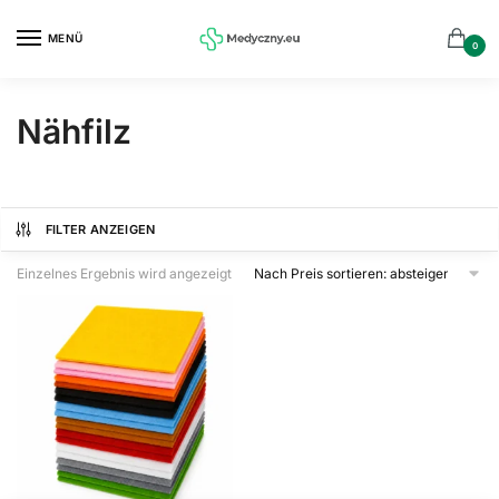
Zur
Zum
Navigation
Inhalt
MENÜ
0
springen
springen
Nähfilz
FILTER ANZEIGEN
Einzelnes Ergebnis wird angezeigt