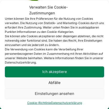
Verwalten Sie Cookie-
Dekorativer Filz, Satz mit
Zustimmungen
40 Blatt, #TZ27
Unten können Sie Ihre Präferenzen für die Nutzung von Cookies
9,54
€
Netz
11,73
€
brutto
verwalten. Die Nutzung von Statistik- und Marketing-Cookies durch uns
erfordert Ihre Zustimmung. Weiter unten finden Sie in ausklappbaren
In den Warenkorb
Punkten Informationen zu den Cookie-Kategorien.
Sie können alle Cookies akzeptieren oder diejenigen ablehnen, die nicht
notwendig oder funktional sind. Sie haben das Recht, Ihre Einstellungen
Einzelnes Ergebnis wird angezeigt
einzusehen und sie jederzeit zu ändern.
Die Verwendung von Cookies kann die Verarbeitung Ihrer
personenbezogenen Daten im Zusammenhang mit Ihren Aktivitäten auf
unserer Website beinhalten. Weitere Informationen finden Sie in unserer
Datenschutzerklärung.
Ich akzeptiere
Abfälle
ÜBER UNS
Einstellungen ansehen
Impressum
Cookie-Richtlinie
Datenschutzerklärung
AGB