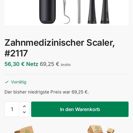
Zahnmedizinischer Scaler,
#2117
56,30
€
Netz
69,25
€
brutto
Vorrätig
Der bisher niedrigste Preis war
69,25
€
.
Skaler
In den Warenkorb
stomatologiczny,
#2117
Menge