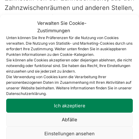
Zahnzwischenräumen und anderen Stellen,
die Präzision erfordern, zu demonstrieren.
Verwalten Sie Cookie-
Zustimmungen
Unter didaktischen Bedingungen kann der
Unten können Sie Ihre Präferenzen für die Nutzung von Cookies
verwalten. Die Nutzung von Statistik- und Marketing-Cookies durch uns
Skalierer zur Vermittlung der Prinzipien
erfordert Ihre Zustimmung. Weiter unten finden Sie in ausklappbaren
des richtigen Werkzeuggriffs, der
Punkten Informationen zu den Cookie-Kategorien.
Sie können alle Cookies akzeptieren oder diejenigen ablehnen, die nicht
Bewegungssteuerung und der sicheren
notwendig oder funktional sind. Sie haben das Recht, Ihre Einstellungen
einzusehen und sie jederzeit zu ändern.
Führung der Arbeitsspitze eingesetzt
Die Verwendung von Cookies kann die Verarbeitung Ihrer
werden. Er erleichtert auch die Erörterung
personenbezogenen Daten im Zusammenhang mit Ihren Aktivitäten auf
unserer Website beinhalten. Weitere Informationen finden Sie in unserer
der Bedeutung von routinemäßiger
Datenschutzerklärung.
Hygiene, der Entfernung von Ablagerungen
Ich akzeptiere
und der Vorbeugung von Karies,
Abfälle
Parodontitis sowie anderen Zahn- und
Zahnfleischerkrankungen.
Einstellungen ansehen