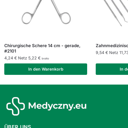
Chirurgische Schere 14 cm - gerade,
Zahnmedizinisc
#2101
9,54
€
Netz
11,7
4,24
€
Netz
5,22
€
brutto
In den Warenkorb
In 
ÜBER UNS