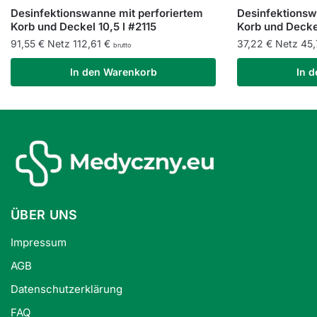
Desinfektionswanne mit perforiertem
Desinfektionsw
Korb und Deckel 10,5 l #2115
Korb und Deckel
91,55
€
Netz
112,61
€
37,22
€
Netz
45
brutto
In den Warenkorb
In 
ÜBER UNS
Impressum
AGB
Datenschutzerklärung
FAQ