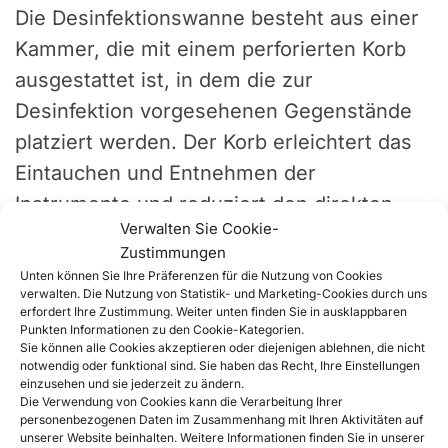
Die Desinfektionswanne besteht aus einer
Kammer, die mit einem perforierten Korb
ausgestattet ist, in dem die zur
Desinfektion vorgesehenen Gegenstände
platziert werden. Der Korb erleichtert das
Eintauchen und Entnehmen der
Instrumente und reduziert den direkten
Verwalten Sie Cookie-
Kontakt der Hände mit der
Zustimmungen
Desinfektionslösung.
Unten können Sie Ihre Präferenzen für die Nutzung von Cookies
verwalten. Die Nutzung von Statistik- und Marketing-Cookies durch uns
erfordert Ihre Zustimmung. Weiter unten finden Sie in ausklappbaren
Der Deckel ermöglicht das Verschließen
Punkten Informationen zu den Cookie-Kategorien.
Sie können alle Cookies akzeptieren oder diejenigen ablehnen, die nicht
der Wanne, was die Anwendungssicherheit
notwendig oder funktional sind. Sie haben das Recht, Ihre Einstellungen
einzusehen und sie jederzeit zu ändern.
erhöht und hilft, ein unbeabsichtigtes
Die Verwendung von Cookies kann die Verarbeitung Ihrer
Verschütten der Flüssigkeit zu begrenzen.
personenbezogenen Daten im Zusammenhang mit Ihren Aktivitäten auf
unserer Website beinhalten. Weitere Informationen finden Sie in unserer