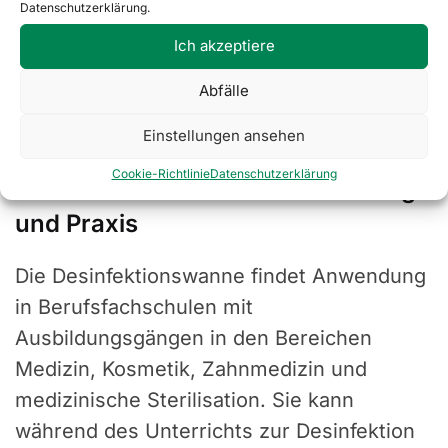
Diese Konstruktion bewährt sich bei
Datenschutzerklärung.
praktischen Übungen, Demonstrationen
Ich akzeptiere
sowie beim Erlernen der korrekten
Abfälle
Vorbereitung des Arbeitsplatzes für
hygienische Verfahren.
Einstellungen ansehen
Cookie-Richtlinie
Datenschutzerklärung
Desinfektionswanne in Ausbildung
und Praxis
Die Desinfektionswanne findet Anwendung
in Berufsfachschulen mit
Ausbildungsgängen in den Bereichen
Medizin, Kosmetik, Zahnmedizin und
medizinische Sterilisation. Sie kann
während des Unterrichts zur Desinfektion