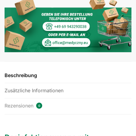
perforowanym
i
pokrywą
4,5
l
#2113
Menge
Beschreibung
Zusätzliche Informationen
Rezensionen
0