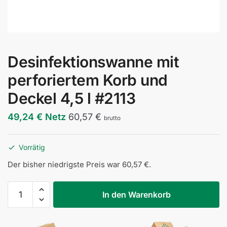
Desinfektionswanne mit
perforiertem Korb und
Deckel 4,5 l #2113
49,24
€
Netz
60,57
€
brutto
Vorrätig
Der bisher niedrigste Preis war
60,57
€
.
Wanienka
In den Warenkorb
dezynfekcyjna
z
koszem