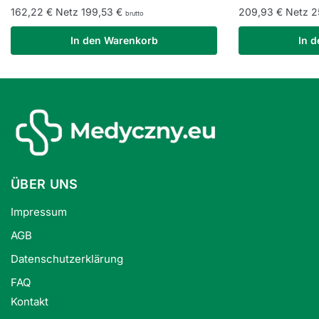
162,22
€
Netz
199,53
€
209,93
€
Netz
2
brutto
In den Warenkorb
In 
ÜBER UNS
Impressum
AGB
Datenschutzerklärung
FAQ
Kontakt