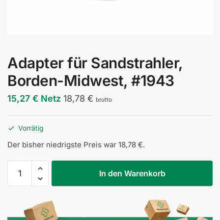
Adapter für Sandstrahler,
Borden-Midwest, #1943
15,27
€
Netz
18,78
€
brutto
Vorrätig
Der bisher niedrigste Preis war
18,78
€
.
Adapter
In den Warenkorb
do
piaskarki,
redukcja
Borden