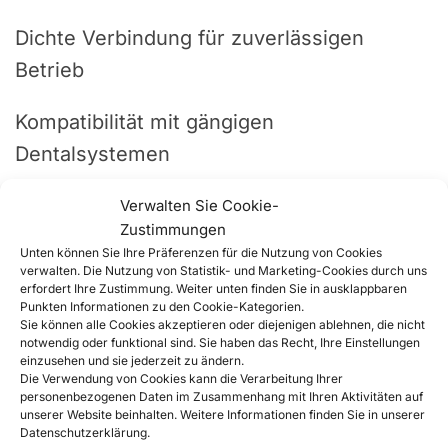
Dichte Verbindung für zuverlässigen
Betrieb
Kompatibilität mit gängigen
Dentalsystemen
Ideal für Zahnarztpraxen und
Verwalten Sie Cookie-
Zustimmungen
Servicebetriebe für Dentalgeräte
Unten können Sie Ihre Präferenzen für die Nutzung von Cookies
verwalten. Die Nutzung von Statistik- und Marketing-Cookies durch uns
erfordert Ihre Zustimmung. Weiter unten finden Sie in ausklappbaren
Anwendung
Punkten Informationen zu den Cookie-Kategorien.
Sie können alle Cookies akzeptieren oder diejenigen ablehnen, die nicht
notwendig oder funktional sind. Sie haben das Recht, Ihre Einstellungen
Der Adapter ist für den Einsatz in
einzusehen und sie jederzeit zu ändern.
Die Verwendung von Cookies kann die Verarbeitung Ihrer
Zahnarztpraxen, Zahnkliniken sowie
personenbezogenen Daten im Zusammenhang mit Ihren Aktivitäten auf
Servicewerkstätten vorgesehen. Er
unserer Website beinhalten. Weitere Informationen finden Sie in unserer
Datenschutzerklärung.
ermöglicht den Anschluss von dentalen