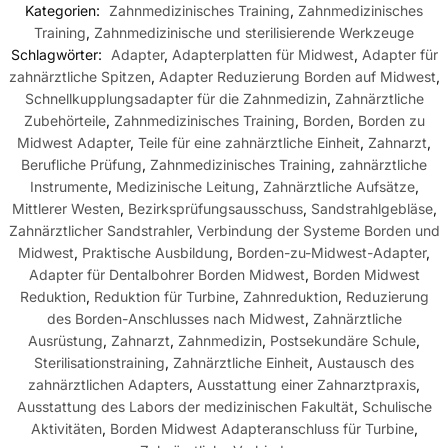
Kategorien:
Zahnmedizinisches Training
,
Zahnmedizinisches
Training
,
Zahnmedizinische und sterilisierende Werkzeuge
Schlagwörter:
Adapter
,
Adapterplatten für Midwest
,
Adapter für
zahnärztliche Spitzen
,
Adapter Reduzierung Borden auf Midwest
,
Schnellkupplungsadapter für die Zahnmedizin
,
Zahnärztliche
Zubehörteile
,
Zahnmedizinisches Training
,
Borden
,
Borden zu
Midwest Adapter
,
Teile für eine zahnärztliche Einheit
,
Zahnarzt
,
Berufliche Prüfung
,
Zahnmedizinisches Training
,
zahnärztliche
Instrumente
,
Medizinische Leitung
,
Zahnärztliche Aufsätze
,
Mittlerer Westen
,
Bezirksprüfungsausschuss
,
Sandstrahlgebläse
,
Zahnärztlicher Sandstrahler
,
Verbindung der Systeme Borden und
Midwest
,
Praktische Ausbildung
,
Borden-zu-Midwest-Adapter
,
Adapter für Dentalbohrer Borden Midwest
,
Borden Midwest
Reduktion
,
Reduktion für Turbine
,
Zahnreduktion
,
Reduzierung
des Borden-Anschlusses nach Midwest
,
Zahnärztliche
Ausrüstung
,
Zahnarzt
,
Zahnmedizin
,
Postsekundäre Schule
,
Sterilisationstraining
,
Zahnärztliche Einheit
,
Austausch des
zahnärztlichen Adapters
,
Ausstattung einer Zahnarztpraxis
,
Ausstattung des Labors der medizinischen Fakultät
,
Schulische
Aktivitäten
,
Borden Midwest Adapteranschluss für Turbine
,